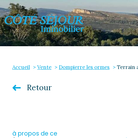
Accueil
Vente
Dompierre les ormes
Terrain a
E
Retour
à propos de ce