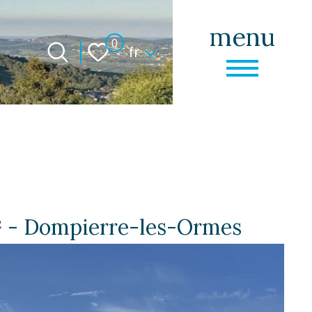
menu
Langue
0
fr
m² - Dompierre-les-Ormes