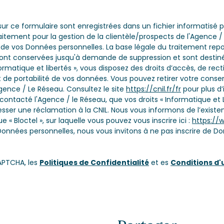
 sur ce formulaire sont enregistrées dans un fichier informatisé
tement pour la gestion de la clientèle/prospects de l'Agence /
e vos Données personnelles. La base légale du traitement repose
 sont conservées jusqu'à demande de suppression et sont destin
rmatique et libertés », vous disposez des droits d’accès, de rect
 et de portabilité de vos données. Vous pouvez retirer votre c
ence / Le Réseau. Consultez le site
https://cnil.fr/fr
pour plus d’
 contacté l'Agence / le Réseau, que vos droits « Informatique et 
ser une réclamation à la CNIL. Nous vous informons de l’existenc
 Bloctel », sur laquelle vous pouvez vous inscrire ici :
https://w
Données personnelles, nous vous invitons à ne pas inscrire de Do
APTCHA, les
Politiques de Confidentialité
et es
Conditions d'u