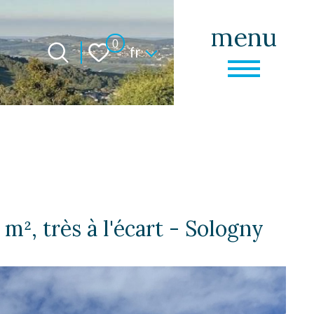
menu
Langue
0
fr
m², très à l'écart - Sologny