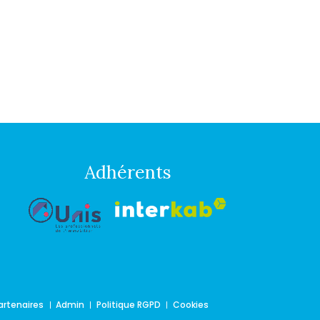
age
Adhérents
artenaires
Admin
Politique RGPD
Cookies