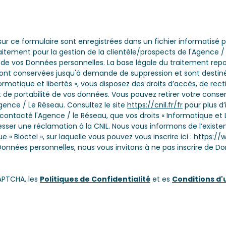
 sur ce formulaire sont enregistrées dans un fichier informatisé
tement pour la gestion de la clientèle/prospects de l'Agence /
e vos Données personnelles. La base légale du traitement repose
 sont conservées jusqu'à demande de suppression et sont destin
rmatique et libertés », vous disposez des droits d’accès, de rect
 et de portabilité de vos données. Vous pouvez retirer votre c
ence / Le Réseau. Consultez le site
https://cnil.fr/fr
pour plus d’
 contacté l'Agence / le Réseau, que vos droits « Informatique et 
ser une réclamation à la CNIL. Nous vous informons de l’existenc
 Bloctel », sur laquelle vous pouvez vous inscrire ici :
https://w
Données personnelles, nous vous invitons à ne pas inscrire de Do
APTCHA, les
Politiques de Confidentialité
et es
Conditions d'u