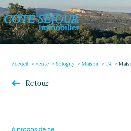
Accueil
Vente
Sologny
Maison
T4
Maiso
E
Retour
à propos de ce