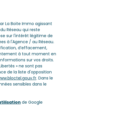
 par La Boite Immo agissant
 du Réseau qui reste
 sur l'intérêt légitime de
ées à l'Agence / au Réseau.
ification, d’effacement,
onsentement à tout moment en
informations sur vos droits.
Libertés » ne sont pas
e de la liste d'opposition
ww.bloctel.gouv.fr
. Dans le
nnées sensibles dans le
tilisation
de Google