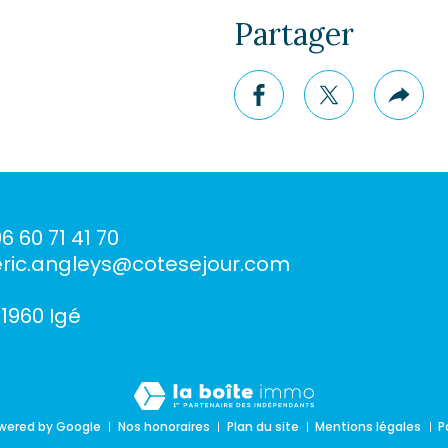
Partager
ice
primer
facebook
twitter
Plus
de
part
6 60 71 41 70
eric.angleys@cotesejour.com
71960
igé
wered by Google
Nos honoraires
Plan du site
Mentions légales
P