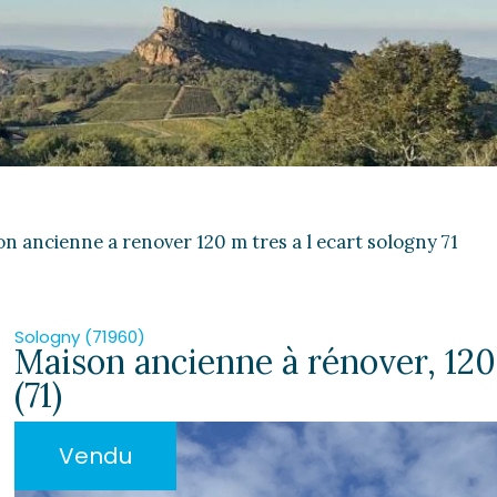
n ancienne a renover 120 m tres a l ecart sologny 71
Sologny (71960)
Maison ancienne à rénover, 120 
(71)
Vendu